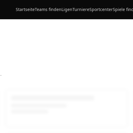
Startseite
Teams finden
Ligen
Turniere
Sportcenter
Spiele fin
.