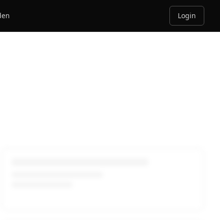
den
Login