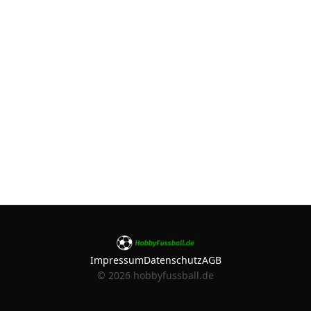
Impressum
Datenschutz
AGB
©
2026
hobbyfussball.de