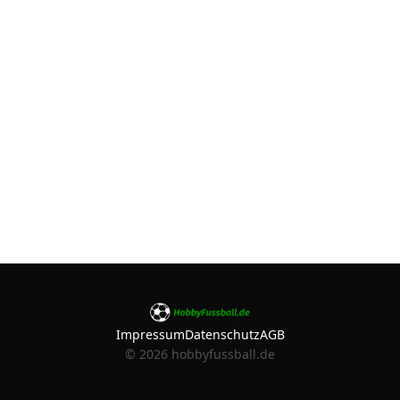
Impressum
Datenschutz
AGB
©
2026
hobbyfussball.de