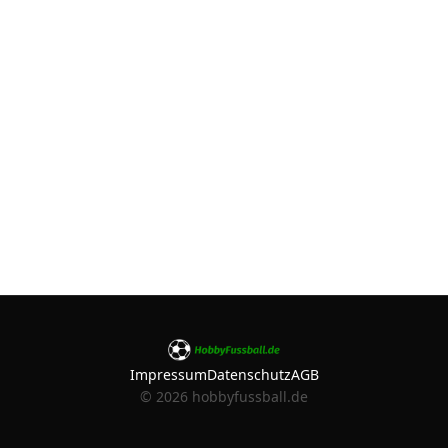
Impressum
Datenschutz
AGB
©
2026
hobbyfussball.de