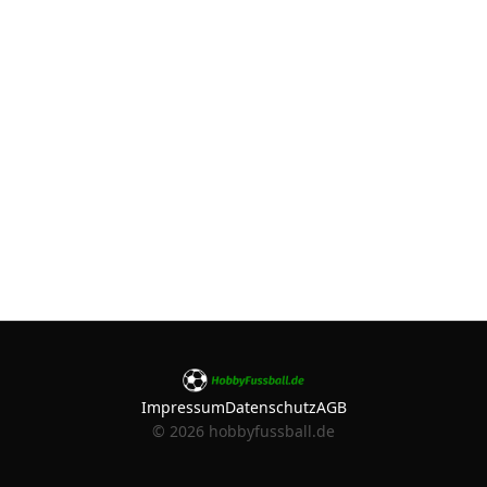
Impressum
Datenschutz
AGB
©
2026
hobbyfussball.de