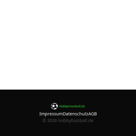
Impressum
Datenschutz
AGB
©
2026
hobbyfussball.de