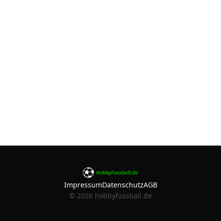
Impressum
Datenschutz
AGB
©
2026
hobbyfussball.de