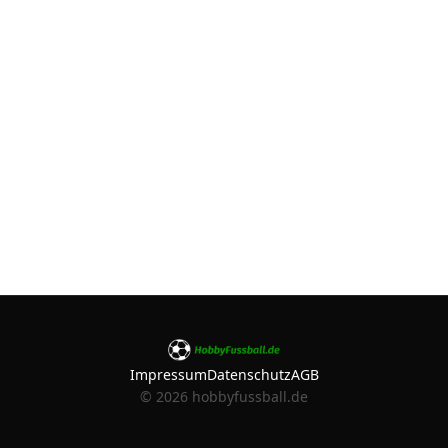
Impressum
Datenschutz
AGB
©
2026
hobbyfussball.de