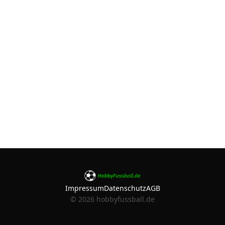
Impressum
Datenschutz
AGB
©
2026
hobbyfussball.de