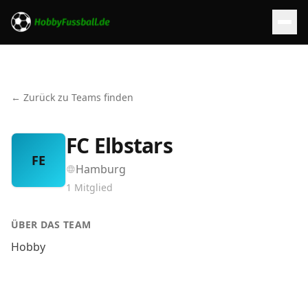
← Zurück zu Teams finden
FC Elbstars
FE
Hamburg
1
Mitglied
ÜBER DAS TEAM
Hobby