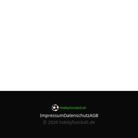
Impressum
Datenschutz
AGB
©
2026
hobbyfussball.de