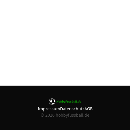
Impressum
Datenschutz
AGB
©
2026
hobbyfussball.de