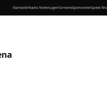
Startseite
Teams finden
Ligen
Turniere
Sportcenter
Spiele fin
ena