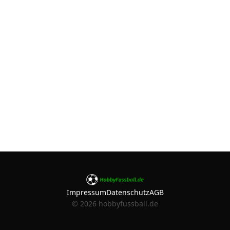
Impressum
Datenschutz
AGB
©
2026
hobbyfussball.de