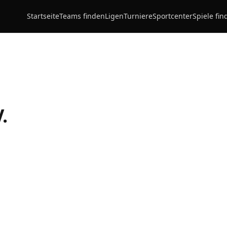
Startseite
Teams finden
Ligen
Turniere
Sportcenter
Spiele fin
.