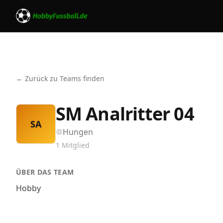
← Zurück zu Teams finden
SM Analritter 04
SA
Hungen
1
Mitglied
ÜBER DAS TEAM
Hobby