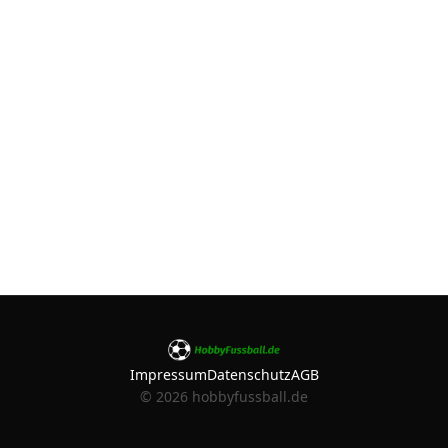
Impressum
Datenschutz
AGB
©
2026
hobbyfussball.de