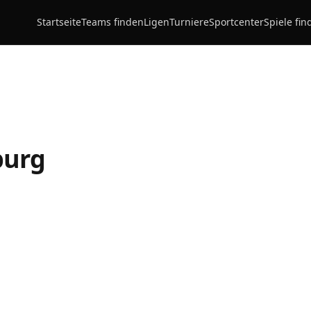
Startseite
Teams finden
Ligen
Turniere
Sportcenter
Spiele fin
burg