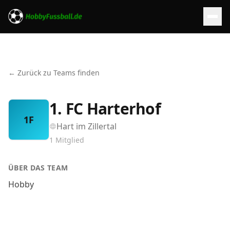
← Zurück zu Teams finden
1. FC Harterhof
1F
Hart im Zillertal
1
Mitglied
ÜBER DAS TEAM
Hobby