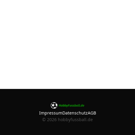
Impressum
Datenschutz
AGB
©
2026
hobbyfussball.de