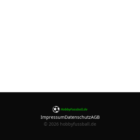
Impressum
Datenschutz
AGB
©
2026
hobbyfussball.de