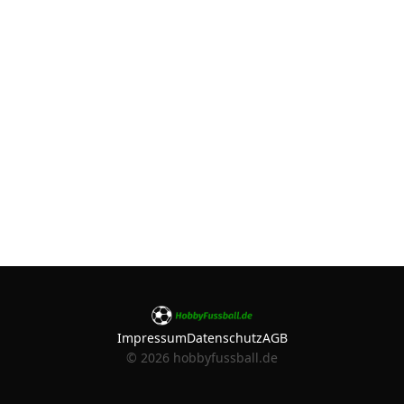
Impressum
Datenschutz
AGB
©
2026
hobbyfussball.de