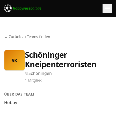
← Zurück zu Teams finden
Schöninger
SK
Kneipenterroristen
Schöningen
1
Mitglied
ÜBER DAS TEAM
Hobby