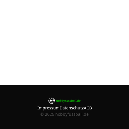
Impressum
Datenschutz
AGB
©
2026
hobbyfussball.de