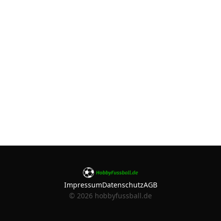
Impressum
Datenschutz
AGB
©
2026
hobbyfussball.de