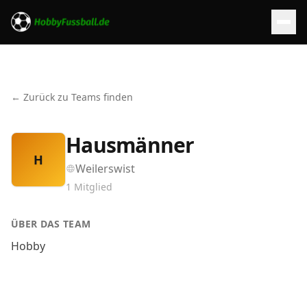
← Zurück zu Teams finden
Hausmänner
H
Weilerswist
1
Mitglied
ÜBER DAS TEAM
Hobby