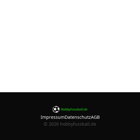
Impressum
Datenschutz
AGB
©
2026
hobbyfussball.de