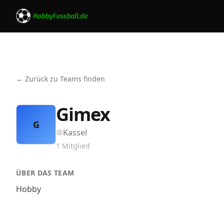
← Zurück zu Teams finden
Gimex
G
Kassel
1
Mitglied
ÜBER DAS TEAM
Hobby