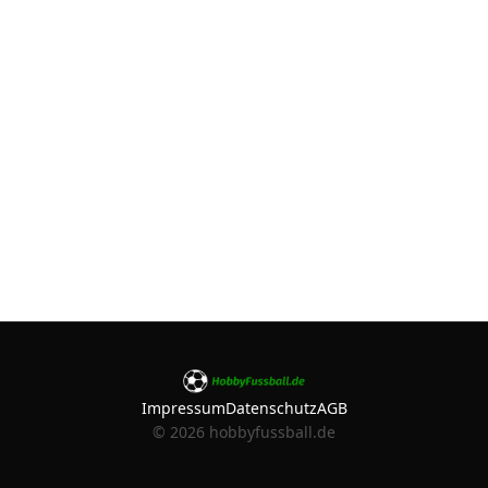
Impressum
Datenschutz
AGB
©
2026
hobbyfussball.de