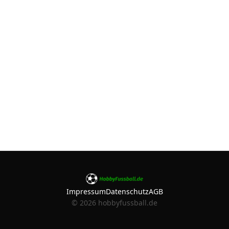
Impressum
Datenschutz
AGB
©
2026
hobbyfussball.de