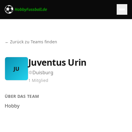
← Zurück zu Teams finden
Juventus Urin
JU
Duisburg
1
Mitglied
ÜBER DAS TEAM
Hobby