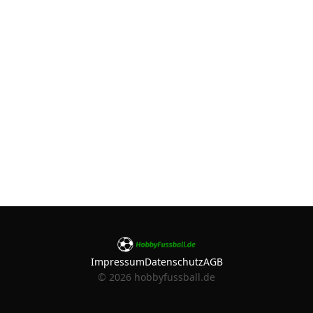
Impressum
Datenschutz
AGB
©
2026
hobbyfussball.de