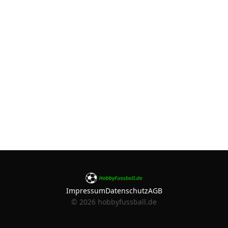
Impressum
Datenschutz
AGB
©
2026
hobbyfussball.de