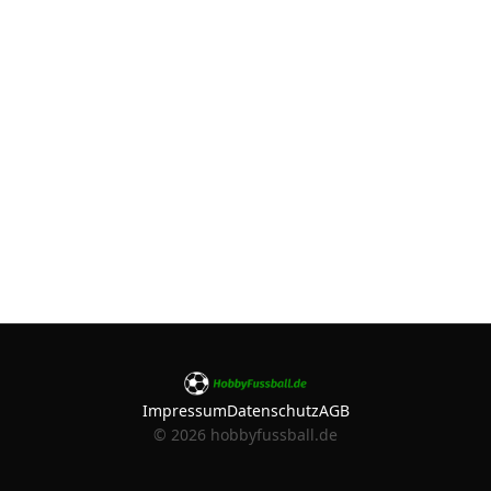
Impressum
Datenschutz
AGB
©
2026
hobbyfussball.de