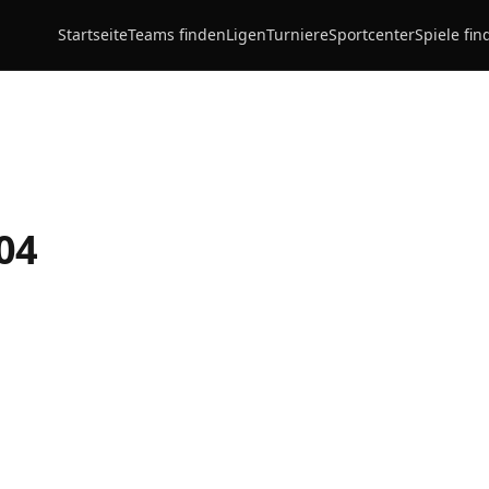
Startseite
Teams finden
Ligen
Turniere
Sportcenter
Spiele fin
04