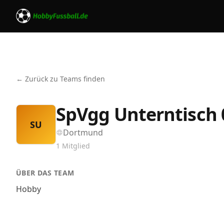
← Zurück zu Teams finden
SpVgg Unterntisch 
SU
Dortmund
1
Mitglied
ÜBER DAS TEAM
Hobby