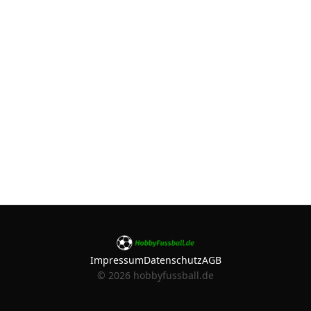
Impressum
Datenschutz
AGB
©
2026
hobbyfussball.de