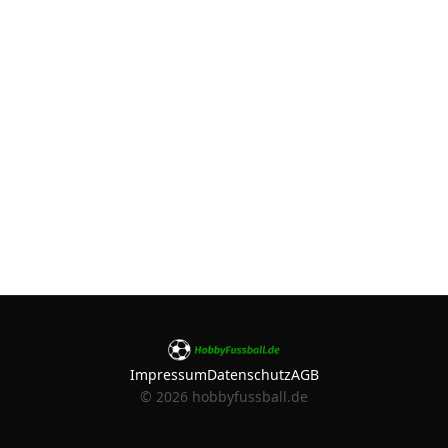
Impressum
Datenschutz
AGB
©
2026
hobbyfussball.de