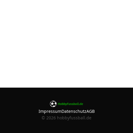
Impressum
Datenschutz
AGB
©
2026
hobbyfussball.de