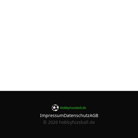
Impressum
Datenschutz
AGB
©
2026
hobbyfussball.de