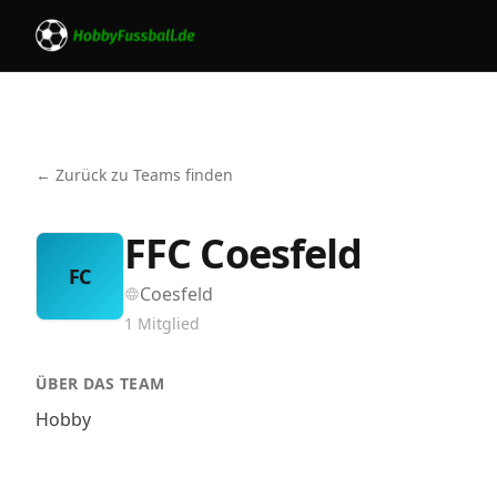
← Zurück zu Teams finden
FFC Coesfeld
FC
Coesfeld
1
Mitglied
ÜBER DAS TEAM
Hobby