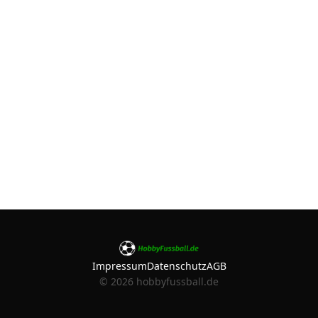
Impressum
Datenschutz
AGB
©
2026
hobbyfussball.de