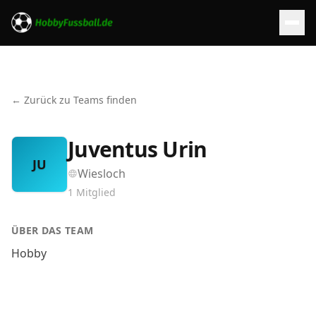
← Zurück zu Teams finden
Juventus Urin
JU
Wiesloch
1
Mitglied
ÜBER DAS TEAM
Hobby