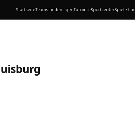
Startseite
Teams finden
Ligen
Turniere
Sportcenter
Spiele fin
Duisburg