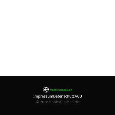
Impressum
Datenschutz
AGB
©
2026
hobbyfussball.de