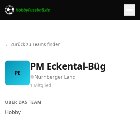
← Zurück zu Teams finden
PM Eckental-Büg
PE
Nürnberger Land
1
Mitglied
ÜBER DAS TEAM
Hobby