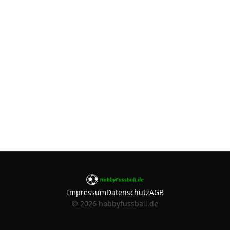
Impressum
Datenschutz
AGB
©
2026
hobbyfussball.de