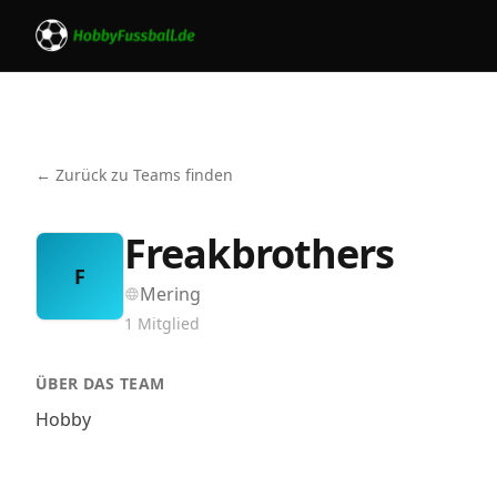
← Zurück zu Teams finden
Freakbrothers
F
Mering
1
Mitglied
ÜBER DAS TEAM
Hobby