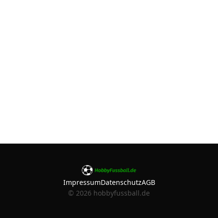
Impressum
Datenschutz
AGB
©
2026
hobbyfussball.de