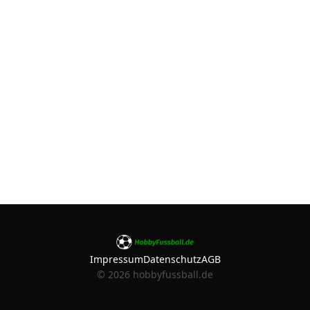
Impressum
Datenschutz
AGB
©
2026
hobbyfussball.de