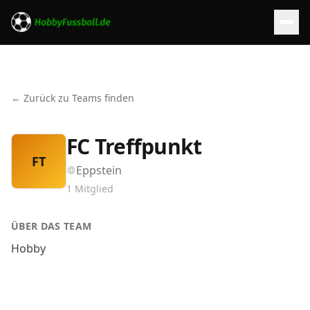
← Zurück zu Teams finden
FC Treffpunkt
FT
Eppstein
1
Mitglied
ÜBER DAS TEAM
Hobby