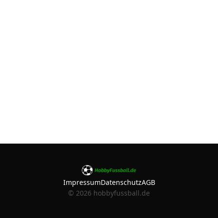
Impressum
Datenschutz
AGB
©
2026
hobbyfussball.de