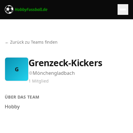
← Zurück zu Teams finden
Grenzeck-Kickers
G
Mönchengladbach
1
Mitglied
ÜBER DAS TEAM
Hobby