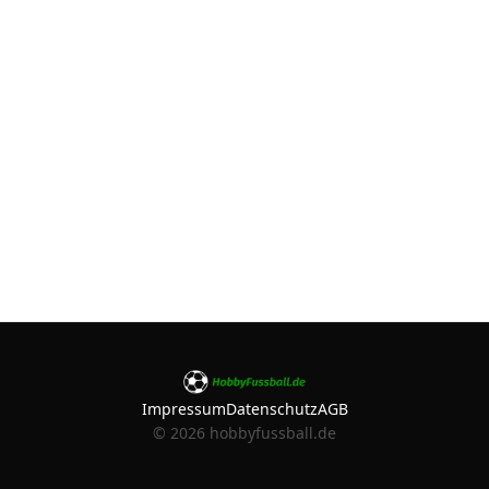
Impressum
Datenschutz
AGB
©
2026
hobbyfussball.de