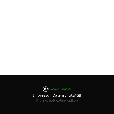
Impressum
Datenschutz
AGB
©
2026
hobbyfussball.de