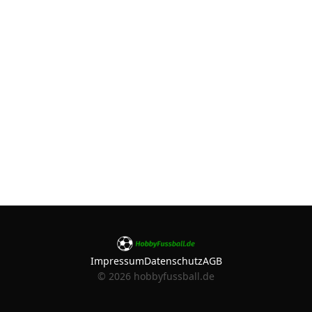
Impressum
Datenschutz
AGB
©
2026
hobbyfussball.de