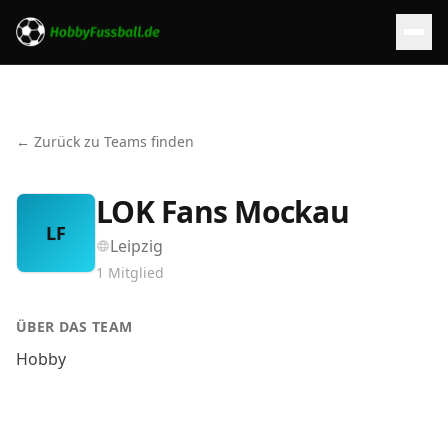
← Zurück zu Teams finden
LOK Fans Mockau
LF
Leipzig
1
Mitglied
ÜBER DAS TEAM
Hobby