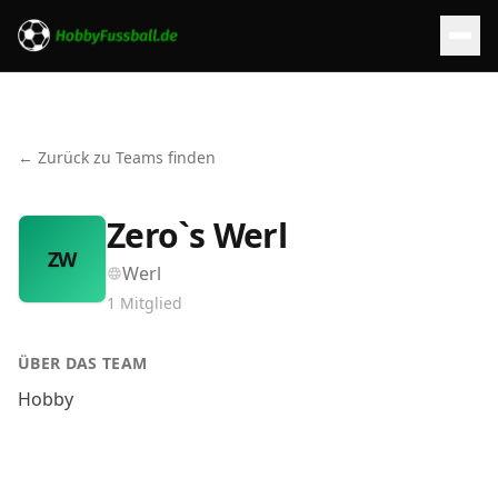
← Zurück zu Teams finden
Zero`s Werl
ZW
Werl
1
Mitglied
ÜBER DAS TEAM
Hobby