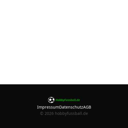
Impressum
Datenschutz
AGB
©
2026
hobbyfussball.de