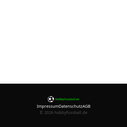
Impressum
Datenschutz
AGB
©
2026
hobbyfussball.de