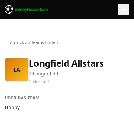
← Zurück zu Teams finden
Longfield Allstars
LA
Langenfeld
1
Mitglied
ÜBER DAS TEAM
Hobby