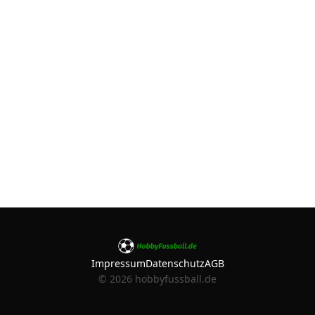
Impressum
Datenschutz
AGB
©
2026
hobbyfussball.de