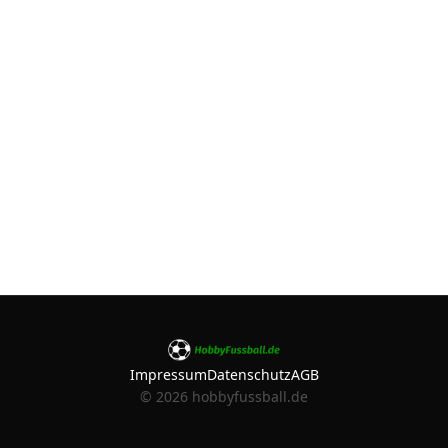
Impressum
Datenschutz
AGB
©
2026
hobbyfussball.de